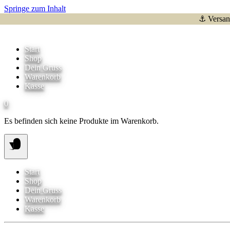
Springe zum Inhalt
⚓ Versand
Start
Shop
Dein Gruss
Warenkorb
Kasse
0
Es befinden sich keine Produkte im Warenkorb.
Start
Shop
Dein Gruss
Warenkorb
Kasse