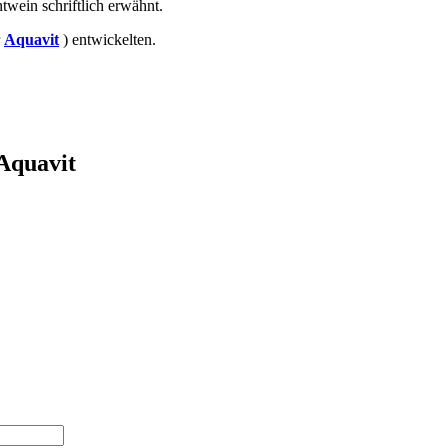
twein schriftlich erwähnt.
r
Aquavit
) entwickelten.
 Aquavit