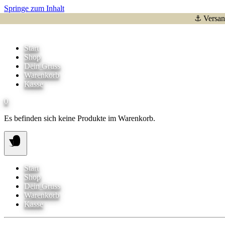
Springe zum Inhalt
⚓ Versand
Start
Shop
Dein Gruss
Warenkorb
Kasse
0
Es befinden sich keine Produkte im Warenkorb.
Start
Shop
Dein Gruss
Warenkorb
Kasse