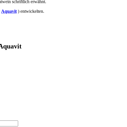
twein schriftlich erwähnt.
r
Aquavit
) entwickelten.
 Aquavit