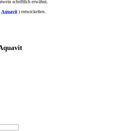
twein schriftlich erwähnt.
r
Aquavit
) entwickelten.
 Aquavit