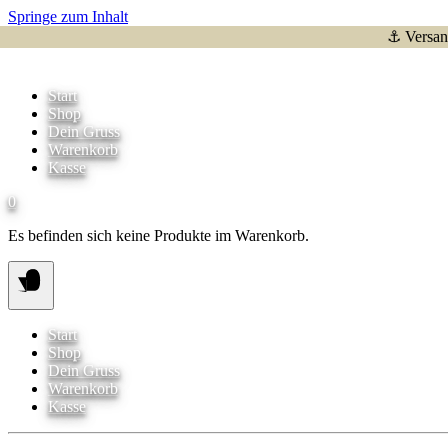
Springe zum Inhalt
⚓ Versand
Start
Shop
Dein Gruss
Warenkorb
Kasse
0
Es befinden sich keine Produkte im Warenkorb.
Start
Shop
Dein Gruss
Warenkorb
Kasse