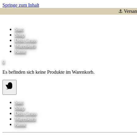
Springe zum Inhalt
⚓ Versand
Start
Shop
Dein Gruss
Warenkorb
Kasse
0
Es befinden sich keine Produkte im Warenkorb.
Start
Shop
Dein Gruss
Warenkorb
Kasse