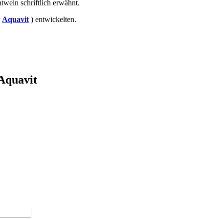
twein schriftlich erwähnt.
r
Aquavit
) entwickelten.
 Aquavit