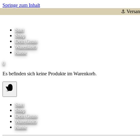
Springe zum Inhalt
⚓ Versand
Start
Shop
Dein Gruss
Warenkorb
Kasse
0
Es befinden sich keine Produkte im Warenkorb.
Start
Shop
Dein Gruss
Warenkorb
Kasse