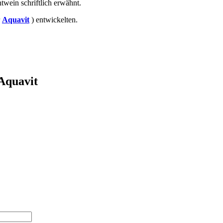
twein schriftlich erwähnt.
r
Aquavit
) entwickelten.
 Aquavit